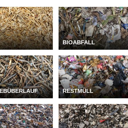
BIOABFALL
EBÜBERLAUF
RESTMÜLL