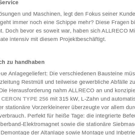
Service
ösungen und Maschinen, legt den Fokus seiner Kunden
geht immer noch eine Schippe mehr? Diese Fragen bi
mmt. Doch bevor es soweit war, haben sich ALLRECO Mit
te intensiv mit diesem Projektbeschäftigt.
fach zu handhaben
ue Anlagegeliefert: Die verschiedenen Bausteine müss
leitung Restmüll und teilweise gewerbliche Abfälle z
in. Die Herausforderung nahm ALLRECO an und konzipie
r
CERON TYPE 256
mit 315 kW, L-Zahn und automatis
 stationäre Vorzerkleinerer überzeugte vor allem dur
erbrauch. Perfekt für heiße Tage: die integrierte Bef
Überband-Elektromagnet sowie die stationäre Siebma
. Demontage der Altanlage sowie Montage und Inbetri