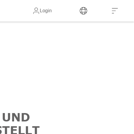
Login
 UND
STELLT